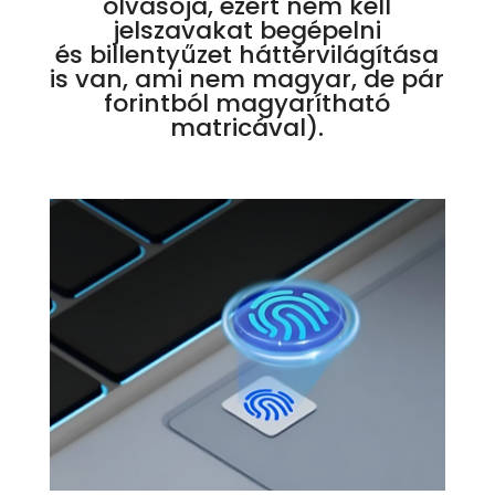
olvasója, ezért nem kell
jelszavakat begépelni
és billentyűzet háttérvilágítása
is van, ami nem magyar, de pár
forintból magyarítható
matricával).