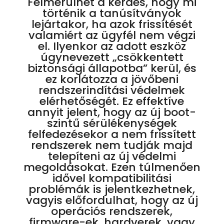
Felmerülhet a kérdés, hogy mi
történik a tanúsítványok
lejártakor, ha azok frissítését
valamiért az ügyfél nem végzi
el. Ilyenkor az adott eszköz
úgynevezett „csökkentett
biztonsági állapotba” kerül, és
ez korlátozza a jövőbeni
rendszerindítási védelmek
elérhetőségét. Ez effektíve
annyit jelent, hogy az új boot-
szintű sérülékenységek
felfedezésekor a nem frissített
rendszerek nem tudják majd
telepíteni az új védelmi
megoldásokat. Ezen túlmenően
idővel kompatibilitási
problémák is jelentkezhetnek,
vagyis előfordulhat, hogy az új
operációs rendszerek,
firmware-ek, hardverek, vagy