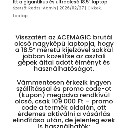
Itt a gigantikus és ultraolcsó 18.5″ laptop
Szerző:
Redzs-Admin
|
2026/02/27
|
Cikkek
,
Laptop
Visszatért az ACEMAGIC brutál
olcsó nagyképű laptopja, hogy
a 18.5″ méretű kijelzővel sokkal
jobban közelítse az asztali
gépek által adott élményt és
használhatóságot.
Vámmentesen érkezik ingyen
szállítással és promo code-ot
(kupon) megadva rendkívül
olcsó, csak 109 000 Ft – promo
code a termék oldalán, ott
érdemes aktiválni a vásárlás
elindítása után, de jelenleg ezek
is használhatók: