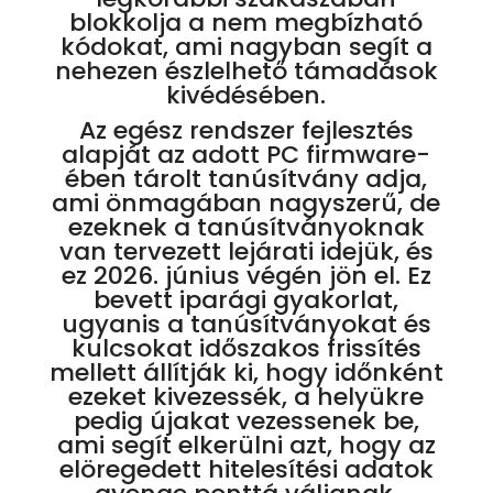
blokkolja a nem megbízható
kódokat, ami nagyban segít a
nehezen észlelhető támadások
kivédésében.
Az egész rendszer fejlesztés
alapját az adott PC firmware-
ében tárolt tanúsítvány adja,
ami önmagában nagyszerű, de
ezeknek a tanúsítványoknak
van tervezett lejárati idejük, és
ez 2026. június végén jön el. Ez
bevett iparági gyakorlat,
ugyanis a tanúsítványokat és
kulcsokat időszakos frissítés
mellett állítják ki, hogy időnként
ezeket kivezessék, a helyükre
pedig újakat vezessenek be,
ami segít elkerülni azt, hogy az
elöregedett hitelesítési adatok