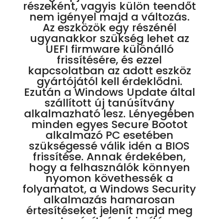
részeként, vagyis külön teendőt
nem igényel majd a változás.
Az eszközök egy részénél
ugyanakkor szükség lehet az
UEFI firmware különálló
frissítésére, és ezzel
kapcsolatban az adott eszköz
gyártójától kell érdeklődni.
Ezután a Windows Update által
szállított új tanúsítvány
alkalmazható lesz. Lényegében
minden egyes Secure Bootot
alkalmazó PC esetében
szükségessé válik idén a BIOS
frissítése. Annak érdekében,
hogy a felhasználók könnyen
nyomon követhessék a
folyamatot, a Windows Security
alkalmazás hamarosan
értesítéseket jelenít majd meg