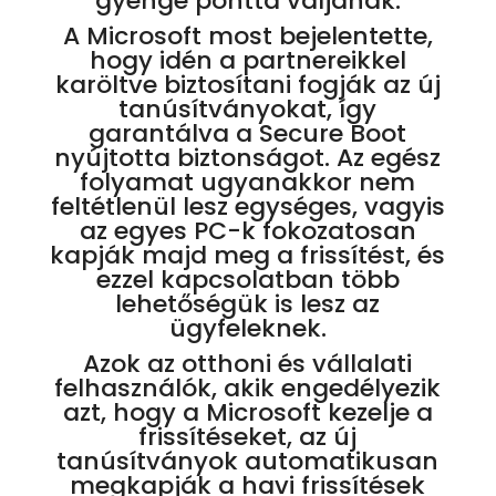
gyenge ponttá váljanak.
A Microsoft most bejelentette,
hogy idén a partnereikkel
karöltve biztosítani fogják az új
tanúsítványokat, így
garantálva a Secure Boot
nyújtotta biztonságot. Az egész
folyamat ugyanakkor nem
feltétlenül lesz egységes, vagyis
az egyes PC-k fokozatosan
kapják majd meg a frissítést, és
ezzel kapcsolatban több
lehetőségük is lesz az
ügyfeleknek.
Azok az otthoni és vállalati
felhasználók, akik engedélyezik
azt, hogy a Microsoft kezelje a
frissítéseket, az új
tanúsítványok automatikusan
megkapják a havi frissítések