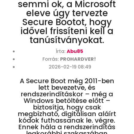
semmi ok, a Microsoft
eleve úgy tervezte
Secure Bootot, hogy
idővel frissíteni kell a
tanúsítványokat.
Írta:
Abu85
Forrás:
PROHARDVER!
2026-02-19 08:49
A Secure Boot még 2011-ben
lett bevezetve, és
rendszerindításkor – még a
Windows betöltése előtt –
biztosítja, hogy csak
megbízható, digitálisan aláírt
kódok futhassanak le. végre.
Ennek hála a rendszerindítás
legkorábbi szakaszában